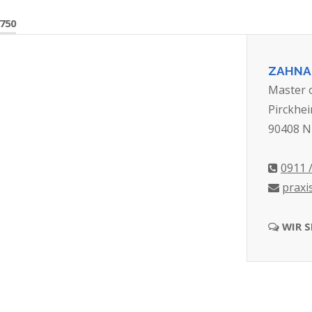
750
ZAHNAR
Master o
Pirckhei
90408 N
0911 
praxi
WIR S